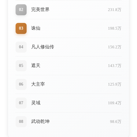
完美世界
02
231.8万
诛仙
03
198.5万
凡人修仙传
04
156.2万
遮天
05
143.7万
大主宰
06
125.9万
灵域
07
109.4万
武动乾坤
08
98.6万