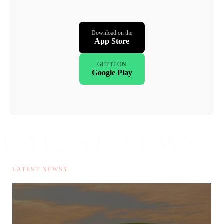
Download on the
App Store
GET IT ON
Google Play
LATEST NEWS
漫画资讯
LATEST NEWSY