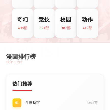
奇幻
竞技
校园
动作
498部
321部
387部
412部
TOP LIST
漫画排行榜
TOP LIST
热门推荐
斗破苍穹
01
285.3万