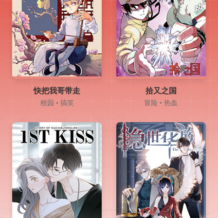
快把我哥带走
拾又之国
校园 • 搞笑
冒险 • 热血