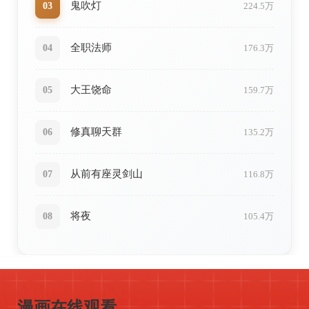
鬼吹灯
03
224.5万
全职法师
04
176.3万
大王饶命
05
159.7万
修真聊天群
06
135.2万
从前有座灵剑山
07
116.8万
将夜
08
105.4万
ONLINE
高清画质
流畅阅读
多种模式
智能推荐
漫画在线观看