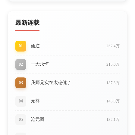
最新连载
仙逆
01
267.4万
一念永恒
02
215.6万
我师兄实在太稳健了
03
187.3万
元尊
04
145.8万
沧元图
05
132.1万