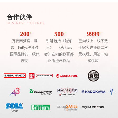
BUSINESS
合作伙伴
SYSTEM
BUSINESS PARTNER
200
+
500
+
9999
+
万代南梦宫、世
引进包括《航海
已为线上、线下数
嘉、FuRyu等众多
王》、《火影忍
千家客户提供二次
国际品牌的一级代
者》在内的数百部
元模玩、周边一站
理商
正版漫画作品
式供应